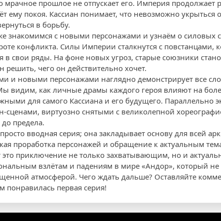
го мрачное прошлое не отпускает его. Империя продолжает р
аёт ему покоя. Кассиан понимает, что невозможно укрыться 
ернуться в борьбу.
же знакомимся с новыми персонажами и узнаём о силовых с
оте конфликта. Силы Империи сталкнутся с повстанцами, 
 в свои ряды. На фоне новых угроз, старые союзники стан
н решить, чего он действительно хочет.
ми и новыми персонажами наглядно демонстрирует все сл
ы видим, как личные драмы каждого героя влияют на бол
ажными для самого Кассиана и его будущего. Параллельно э
сценами, виртуозно снятыми с великолепной хореографие
до предела.
 просто вводная серия; она закладывает основу для всей арк
окая проработка персонажей и обращение к актуальным тем
 это приключение не только захватывающим, но и актуаль
ональным взлётам и падениям в мире «Андор», который не 
щенной атмосферой. Чего ждать дальше? Оставляйте комме
м понравилась первая серия!