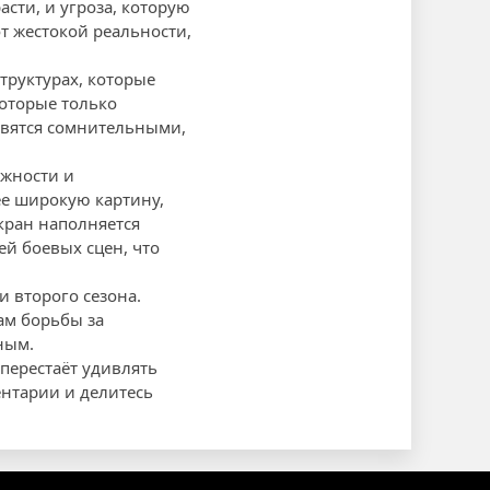
асти, и угроза, которую
от жестокой реальности,
труктурах, которые
которые только
овятся сомнительными,
ожности и
ее широкую картину,
кран наполняется
й боевых сцен, что
и второго сезона.
ам борьбы за
ным.
перестаёт удивлять
нтарии и делитесь