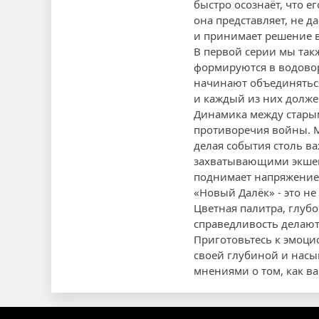
быстро осознаёт, что е
она представляет, не д
и принимает решение в
В первой серии мы так
формируются в водовор
начинают объединяться
и каждый из них долже
Динамика между стары
противоречия войны. М
делая события столь в
захватывающими экшен-
поднимает напряжение 
«Новый Далёк» - это не
Цветная палитра, глуб
справедливость делают
Приготовьтесь к эмоци
своей глубиной и насы
мнениями о том, как ва