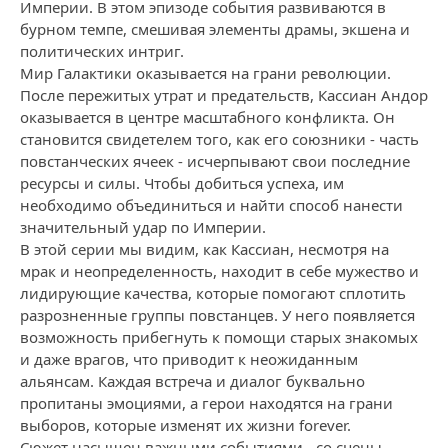
Империи. В этом эпизоде события развиваются в
бурном темпе, смешивая элементы драмы, экшена и
политических интриг.
Мир Галактики оказывается на грани революции.
После пережитых утрат и предательств, Кассиан Андор
оказывается в центре масштабного конфликта. Он
становится свидетелем того, как его союзники - часть
повстанческих ячеек - исчерпывают свои последние
ресурсы и силы. Чтобы добиться успеха, им
необходимо объединиться и найти способ нанести
значительный удар по Империи.
В этой серии мы видим, как Кассиан, несмотря на
мрак и неопределенность, находит в себе мужество и
лидирующие качества, которые помогают сплотить
разрозненные группы повстанцев. У него появляется
возможность прибегнуть к помощи старых знакомых
и даже врагов, что приводит к неожиданным
альянсам. Каждая встреча и диалог буквально
пропитаны эмоциями, а герои находятся на грани
выборов, которые изменят их жизни forever.
Сюжет насыщен важными событиями - со сцены