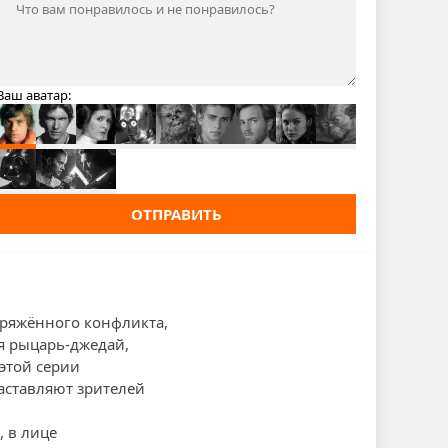
Ваш аватар:
ОТПРАВИТЬ
пряжённого конфликта,
я рыцарь-джедай,
этой серии
аставляют зрителей
, в лице