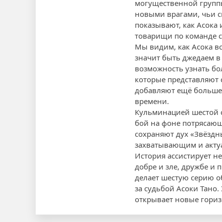
могущественной группы
новыми врагами, чьи с
показывают, как Асока 
товарищи по команде 
Мы видим, как Асока вс
значит быть джедаем в
возможность узнать бо
которые представляют
добавляют ещё больше 
времени.
Кульминацией шестой с
бой на фоне потрясаю
сохраняют дух «Звёздн
захватывающим и акту
История ассистирует н
добре и зле, дружбе и
делает шестую серию об
за судьбой Асоки Тано
открывает новые гориз