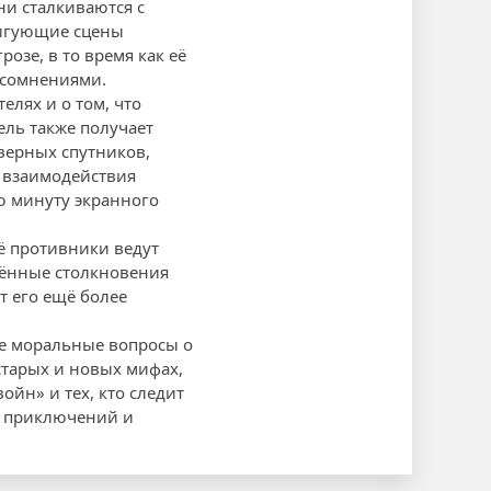
ни сталкиваются с
ригующие сцены
озе, в то время как её
 сомнениями.
елях и о том, что
ель также получает
верных спутников,
 взаимодействия
ю минуту экранного
ё противники ведут
жённые столкновения
т его ещё более
ые моральные вопросы о
старых и новых мифах,
йн» и тех, кто следит
их приключений и