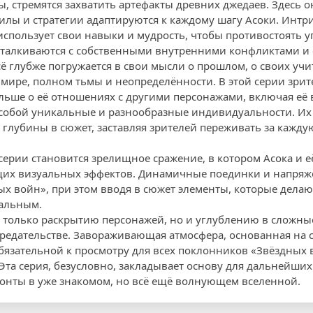
, стремятся захватить артефакты древних джедаев. Здесь о
илы и стратегии адаптируются к каждому шагу Асоки. Инт
использует свои навыки и мудрость, чтобы противостоять угр
сталкиваются с собственными внутренними конфликтами и
ё глубже погружается в свои мысли о прошлом, о своих учит
 мире, полном тьмы и неопределённости. В этой серии зрит
льше о её отношениях с другими персонажами, включая её 
 собой уникальные и разнообразные индивидуальности. Их
глубины в сюжет, заставляя зрителей переживать за кажду
ерии становится зрелищное сражение, в котором Асока и е
щих визуальных эффектов. Динамичные поединки и напря
ых войн», при этом вводя в сюжет элементы, которые делаю
альным.
е только раскрытию персонажей, но и углублению в сложн
 предательстве. Завораживающая атмосфера, основанная на 
язательной к просмотру для всех поклонников «Звёздных во
. Эта серия, безусловно, закладывает основу для дальнейш
онты в уже знакомом, но всё ещё волнующем вселенной.