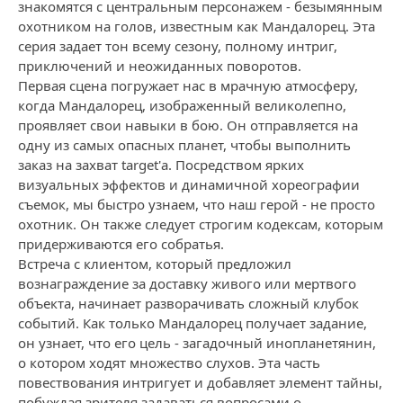
знакомятся с центральным персонажем - безымянным
охотником на голов, известным как Мандалорец. Эта
серия задает тон всему сезону, полному интриг,
приключений и неожиданных поворотов.
Первая сцена погружает нас в мрачную атмосферу,
когда Мандалорец, изображенный великолепно,
проявляет свои навыки в бою. Он отправляется на
одну из самых опасных планет, чтобы выполнить
заказ на захват target'а. Посредством ярких
визуальных эффектов и динамичной хореографии
съемок, мы быстро узнаем, что наш герой - не просто
охотник. Он также следует строгим кодексам, которым
придерживаются его собратья.
Встреча с клиентом, который предложил
вознаграждение за доставку живого или мертвого
объекта, начинает разворачивать сложный клубок
событий. Как только Мандалорец получает задание,
он узнает, что его цель - загадочный инопланетянин,
о котором ходят множество слухов. Эта часть
повествования интригует и добавляет элемент тайны,
побуждая зрителя задаваться вопросами о