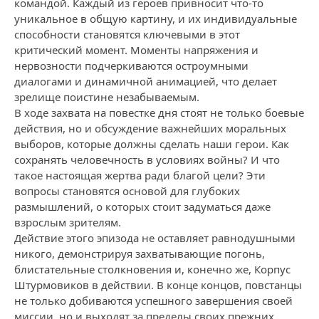
командой. Каждый из героев привносит что-то
уникальное в общую картину, и их индивидуальные
способности становятся ключевыми в этот
критический момент. Моменты напряжения и
нервозности подчеркиваются остроумными
диалогами и динамичной анимацией, что делает
зрелище поистине незабываемым.
В ходе захвата на повестке дня стоят не только боевые
действия, но и обсуждение важнейших моральных
выборов, которые должны сделать наши герои. Как
сохранять человечность в условиях войны? И что
такое настоящая жертва ради благой цели? Эти
вопросы становятся основой для глубоких
размышлений, о которых стоит задуматься даже
взрослым зрителям.
Действие этого эпизода не оставляет равнодушными
никого, демонстрируя захватывающие погонь,
блистательные столкновения и, конечно же, Корпус
Штурмовиков в действии. В конце концов, повстанцы
не только добиваются успешного завершения своей
миссии, но и выходят за пределы своих прежних