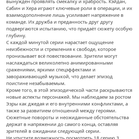
вынужден проявлять смекалку и храбрость. Кэйдан,
Сабин и Хера играют ключевые роли в операции, и их
взаимодополнение лишь усиливает напряжение в
команде. Их дружба и преданность друг другу
подвергаются испытанию, что придаёт сюжету особую
глубину.
С каждой минутой серии нарастает ощущение
неизбежности и стремления к свободе, которое
пронизывает всё повествование. Зрители могут
наслаждаться великолепно анимированными
сражениями, яркими спецэффектами и
завораживающей музыкой, что делает эпизод
поистине незабываемым.
Кроме того, в этой эпизодической части раскрываются
новые аспекты персонажей. Мы наблюдаем за ростом
Эзры как джедая и его внутренними конфликтами, а
также за развитием отношений между героями.
Сюжетные повороты и неожиданные обстоятельства
держат в напряжении до самого конца, оставляя
зрителей в ожидании следующей серии.
Не упустите возможность посмотреть 18 серию 3