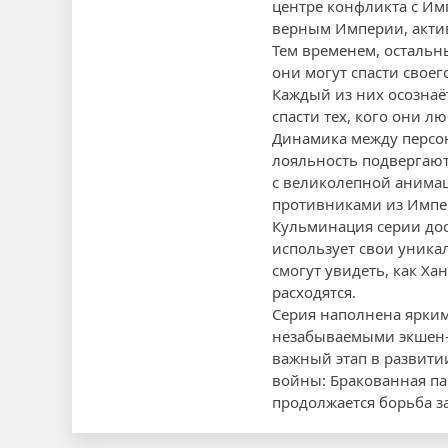
центре конфликта с Им
верным Империи, актив
Тем временем, остальны
они могут спасти свое
Каждый из них осознаё
спасти тех, кого они л
Динамика между персон
лояльность подвергают
с великолепной анима
противниками из Импе
Кульминация серии дос
использует свои уника
смогут увидеть, как Ха
расходятся.
Серия наполнена ярким
незабываемыми экшен-с
важный этап в развити
войны: Бракованная па
продолжается борьба за