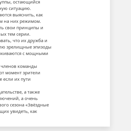
руппы, остающийся
ную ситуацию.
аются выяснить, как
ым на них режимом.
ть свои принципы и
ных тем серии.
ать, что их дружба и
телю зрелищные эпизоды
алкиваются с мощными
з членов команды
тот момент зрители
е если их пути
тельстве, а также
лючений, а очень
вого сезона «Звёздные
щих увидеть, как