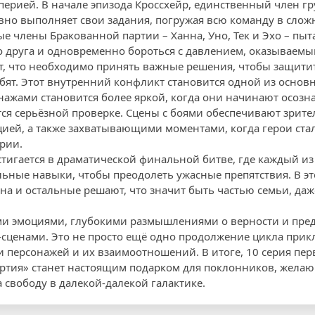
перией. В начале эпизода Кроссхейр, единственный член г
но выполняет свои задания, погружая всю команду в слож
е члены Бракованной партии – Ханна, Уно, Тек и Эхо – пыт
го друга и одновременно бороться с давлением, оказываем
т, что необходимо принять важные решения, чтобы защити
юбят. Этот внутренний конфликт становится одной из основ
ажами становится более яркой, когда они начинают осознав
ся серьёзной проверке. Сцены с боями обеспечивают зри
цией, а также захватывающими моментами, когда герои ст
рии.
тигается в драматической финальной битве, где каждый и
льные навыки, чтобы преодолеть ужасные препятствия. В э
нна и остальные решают, что значит быть частью семьи, даж
и эмоциями, глубокими размышлениями о верности и преда
ценами. Это не просто ещё одно продолжение цикла прик
и персонажей и их взаимоотношений. В итоге, 10 серия пер
ртия» станет настоящим подарком для поклонников, желаю
 свободу в далекой-далекой галактике.