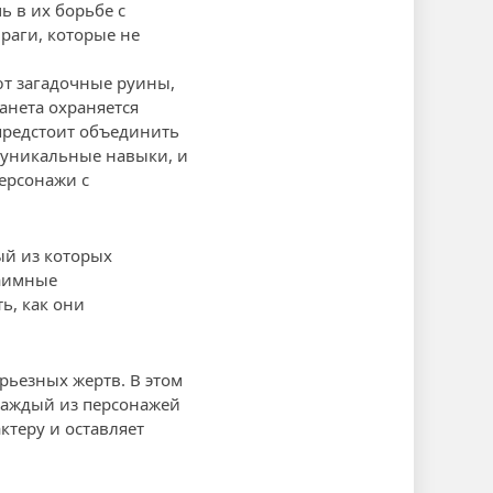
ь в их борьбе с
раги, которые не
ют загадочные руины,
анета охраняется
предстоит объединить
 уникальные навыки, и
ерсонажи с
ый из которых
заимные
ь, как они
рьезных жертв. В этом
Каждый из персонажей
ктеру и оставляет