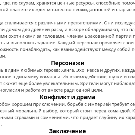
, где, по слухам, хранятся ценные ресурсы, способные помоч
этой планете их ждет множество неожиданностей и старые в
да сталкивается с различными препятствиями. Они исследу
и домом для древней расы, и вскоре обнаруживают, что пл
ми охотниками за головами. Членам Бракованной партии 
ть и выполнить задание. Каждый персонаж проявляет свои
ожность понаблюдать, как взаимодействуют между собой п
ми.
Персонажи
ь видим любимых героев: Ханга, Эхо, Рекса и других, кажд
енное в динамику команды. Их взаимодействие, шутки и в
 сюжет ещё более увлекательным. Зрители могут наблюдат
ногласия и работают вместе ради одной цели.
Конфликт и драма
 любом хорошем приключении, борьба с Империей требует се
ьезный моральный выбор, который стоит перед командой. 
нными страхами и сомнениями, что придаёт глубину их хара
.
Заключение