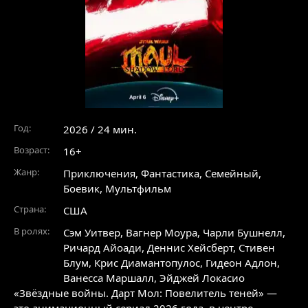
Год:
2026 / 24 мин.
Возраст:
16+
Жанр:
Приключения
,
Фантастика
,
Семейный
,
Боевик
,
Мультфильм
Страна:
США
В ролях:
Сэм Уитвер
,
Вагнер Моура
,
Чарли Бушнелл
,
Ричард Айоади
,
Деннис Хейсберт
,
Стивен
Блум
,
Крис Диамантопулос
,
Гидеон Адлон
,
Ванесса Маршалл
,
Эйджей Локасио
«Звёздные войны. Дарт Мол: Повелитель теней» —