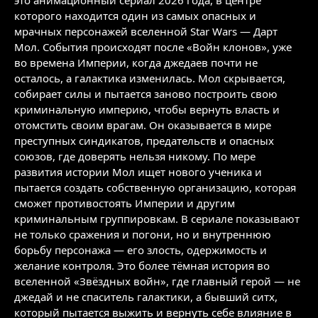
это анимационный сериал 2026 года, в центре
которого находится один из самых опасных и
мрачных персонажей вселенной Star Wars — Дарт
Мол. События происходят после «Войн клонов», уже
во времена Империи, когда джедаев почти не
осталось, а галактика изменилась. Мол скрывается,
собирает силы и пытается заново построить свою
криминальную империю, чтобы вернуть власть и
отомстить своим врагам. Он оказывается в мире
преступных синдикатов, предательств и опасных
союзов, где доверять нельзя никому. По мере
развития истории Мол ищет нового ученика и
пытается создать собственную организацию, которая
сможет противостоять Империи и другим
криминальным группировкам. В сериале показывают
не только сражения и погони, но и внутреннюю
борьбу персонажа — его злость, одержимость и
желание контроля. Это более тёмная история во
вселенной «Звёздных войн», где главный герой — не
джедай и не спаситель галактики, а бывший ситх,
который пытается выжить и вернуть себе влияние в