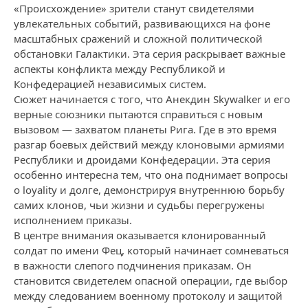
«Происхождение» зрители станут свидетелями
увлекательных событий, развивающихся на фоне
масштабных сражений и сложной политической
обстановки Галактики. Эта серия раскрывает важные
аспекты конфликта между Республикой и
Конфедерацией независимых систем.
Сюжет начинается с того, что Анекдин Skywalker и его
верные союзники пытаются справиться с новым
вызовом — захватом планеты Рига. Где в это время
разгар боевых действий между клоновыми армиями
Республики и дроидами Конфедерации. Эта серия
особенно интересна тем, что она поднимает вопросы
о loyality и долге, демонстрируя внутреннюю борьбу
самих клонов, чьи жизни и судьбы перегружены
исполнением приказы.
В центре внимания оказывается клонированный
солдат по имени Фец, который начинает сомневаться
в важности слепого подчинения приказам. Он
становится свидетелем опасной операции, где выбор
между следованием военному протоколу и защитой