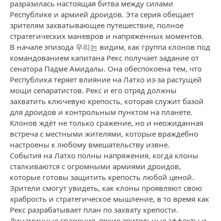
разразилась настоящая битва между силами
Республике и армией дроидов. Эта серия обещает
зрителям захватывающее путешествие, полное
стратегических маневров и напряженных моментов.
В начале эпизода 우리는 видим, как группа клонов под
командованием капитана Рекс получает задание от
сенатора Падме Амидалы. Она обеспокоена тем, что
Республика теряет влияние на Латхо из-за растущей
мощи сепаратистов. Рекс и его отряд должны
захватить ключевую крепость, которая служит базой
для дроидов и контрольным пунктом на планете.
Клонов ждёт не только сражение, но и неожиданная
встреча с местными жителями, которые враждебно
настроены к любому вмешательству извне.
События на Латхо полны напряжения, когда клоны
сталкиваются с огромными армиями дроидов,
которые готовы защитить крепость любой ценой.
Зрители смогут увидеть, как клоны проявляют свою
храбрость и стратегическое мышление, в то время как
Рекс разрабатывает план по захвату крепости.
Динамичные сражения, яркие зрительные эффекты и