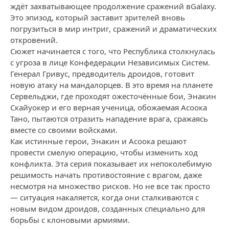
ждёт захватывающее продолжение сражений вGalaxy.
Это эпизод, который заставит зрителей вновь
погрузиться в мир интриг, сражений и драматических
откровений.
Сюжет начинается с того, что Республика столкнулась
с угроза в лице Конфедерации Независимых Систем.
Генерал Гривус, предводитель дроидов, готовит
новую атаку на мандалорцев. В это время на планете
Сервельджи, где проходят ожесточённые бои, Энакин
Скайуокер и его верная ученица, обожаемая Асоока
Тано, пытаются отразить нападение врага, сражаясь
вместе со своими войсками.
Как истинные герои, Энакин и Асоока решают
провести смелую операцию, чтобы изменить ход
конфликта. Эта серия показывает их непоколебимую
решимость начать противостояние с врагом, даже
несмотря на множество рисков. Но не все так просто
— ситуация накаляется, когда они сталкиваются с
новым видом дроидов, созданных специально для
борьбы с клоновыми армиями.