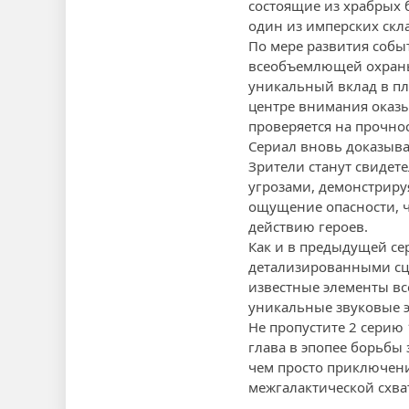
состоящие из храбрых 
один из имперских скл
По мере развития собы
всеобъемлющей охраны 
уникальный вклад в пл
центре внимания оказы
проверяется на прочно
Сериал вновь доказыва
Зрители станут свидете
угрозами, демонстрируя
ощущение опасности, ч
действию героев.
Как и в предыдущей се
детализированными сц
известные элементы в
уникальные звуковые э
Не пропустите 2 серию
глава в эпопее борьбы 
чем просто приключени
межгалактической схва