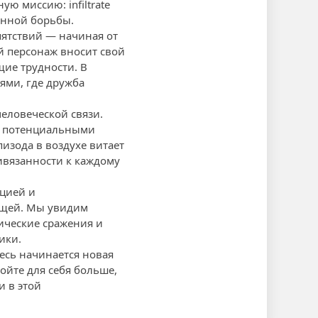
ю миссию: infiltrate
янной борьбы.
пятствий — начиная от
й персонаж вносит свой
ие трудности. В
ями, где дружба
еловеческой связи.
 с потенциальными
изода в воздухе витает
ивязанности к каждому
ацией и
ющей. Мы увидим
ические сражения и
ики.
есь начинается новая
ойте для себя больше,
и в этой