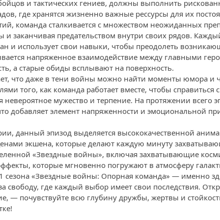
бойцов и тактических гениев, должны выполнить рискованну
адов, где хранятся жизненно важные рессурсы для их посто
тий, команда сталкивается с множеством неожиданных пре
и заканчивая предательством внутри своих рядов. Кажды
ан и использует свои навыки, чтобы преодолеть возникающ
вается напряженное взаимодействие между главными геро
сть, а старые обиды всплывают на поверхность.
ет, что даже в тени войны можно найти моменты юмора и ч
лями того, как команда работает вместе, чтобы справиться
 невероятное мужество и терпение. На протяжении всего эп
то добавляет элемент напряженности и эмоциональной пр
рии, данный эпизод выделяется высококачественной аним
енами экшена, которые делают каждую минуту захватыва
селенной «Звездные войны», включая захватывающие косм
ффекты, которые мгновенно погружают в атмосферу галакт
 1 сезона «Звездные войны: Опорная команда» — именно зд
за свободу, где каждый выбор имеет свои последствия. Откр
е, — почувствуйте всю глубину дружбы, жертвы и стойкост
тке!